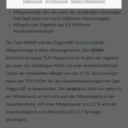
Datenschutz
AH Impressum
Weitere Informationen
Platz in der Gesamtwertung
Mängelzwerge: Bei den zwei- bis dreijährigen Fahrzeugen
holt Opel zwei von sechs möglichen Klassensiegen
Mängelsuche: Ergebnis aus 8,8 Millionen
Hauptuntersuchungen
Der Opel ADAM und das Flaggschiff
Insignia
sind die
Mängelzwerge in ihren Fahrzeugklassen. Der
ADAM
dominiert im neuen TÜV-Report wie im Vorjahr das Segment
der zwei- bis dreijährigen Minis mit einer durchschnittlichen
Quote der erheblichen Mängel von nur 3,7 %. Noch weniger
haben die TÜV-Prüfer bei den Hauptuntersuchungen am Opel
Flaggschiff zu beanstanden. Der
Insignia
ist nicht nur spitze in
der Mittelklasse, er holt sich auch die Silbermedaille in der
Gesamtwertung. Mit einer Mängelquote von 2,2 % wird der
Insignia lediglich vom Mercedes GLC (1,7 %) knapp
geschlagen.