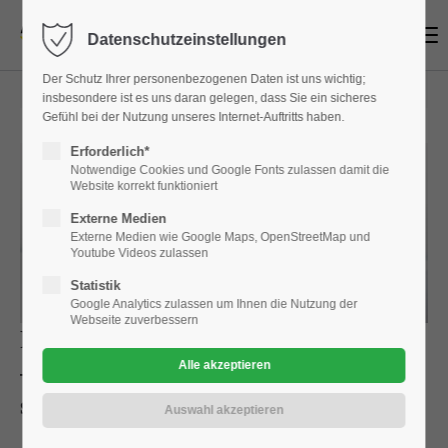
Menu
Datenschutzeinstellungen
Der Schutz Ihrer personenbezogenen Daten ist uns wichtig;
2020-11-10 14:28
von
Brian
(Kommentare: 0)
insbesondere ist es uns daran gelegen, dass Sie ein sicheres
Gefühl bei der Nutzung unseres Internet-Auftritts haben.
Erforderlich*
Notwendige Cookies und Google Fonts zulassen damit die
Website korrekt funktioniert
Externe Medien
Externe Medien wie Google Maps, OpenStreetMap und
Youtube Videos zulassen
Statistik
Google Analytics zulassen um Ihnen die Nutzung der
Webseite zuverbessern
Pressemitteilung:
TÜV-Report 2021
– Opel Insignia und Opel ADAM
sind
Klassenbeste
Flaggschiff: Insignia fährt zusätzlich auf starken zweiten