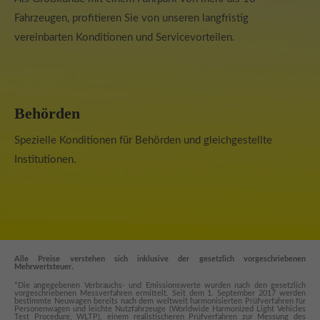
Fahrzeugen, profitieren Sie von unseren langfristig
vereinbarten Konditionen und Servicevorteilen.
Behörden
Spezielle Konditionen für Behörden und gleichgestellte
Institutionen.
Alle Preise verstehen sich inklusive der gesetzlich vorgeschriebenen
Mehrwertsteuer.
*Die angegebenen Verbrauchs- und Emissionswerte wurden nach den gesetzlich
vorgeschriebenen Messverfahren ermittelt. Seit dem 1. September 2017 werden
bestimmte Neuwagen bereits nach dem weltweit harmonisierten Prüfverfahren für
Personenwagen und leichte Nutzfahrzeuge (Worldwide Harmonized Light Vehicles
Test Procedure, WLTP), einem realistischeren Prüfverfahren zur Messung des