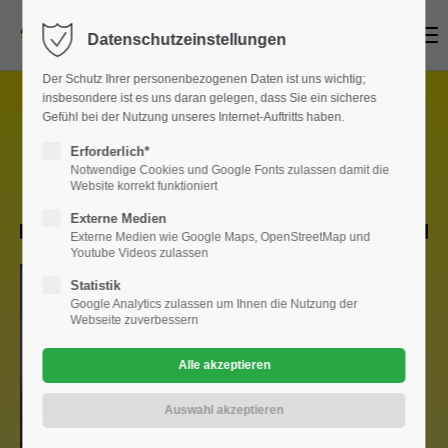
Menu
Datenschutzeinstellungen
Login
Der Schutz Ihrer personenbezogenen Daten ist uns wichtig;
Benutzername
insbesondere ist es uns daran gelegen, dass Sie ein sicheres
Gewerbekunden Angebot
Gefühl bei der Nutzung unseres Internet-Auftritts haben.
Erforderlich*
DIE -
OPEL BUSINESS WEEKS
Notwendige Cookies und Google Fonts zulassen damit die
Website korrekt funktioniert
Passwort
Externe Medien
Externe Medien wie Google Maps, OpenStreetMap und
Youtube Videos zulassen
Statistik
Google Analytics zulassen um Ihnen die Nutzung der
Anmelden
Webseite zuverbessern
Register
|
Lost your password?
Support