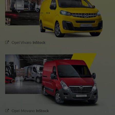
Schreiben Sie eine Mail
info@automobilcenter-kramm.de
About us
Lorem ipsum dolor sit amet, consectetuer adipiscing elit.
Opel Vivaro
InStock
Aenean commodo ligula eget dolor. Aenean massa. Cum
sociis natoque penatibus et magnis dis parturient
montes, nascetur ridiculus mus. Donec quam felis,
ultricies nec.
Opel Movano
InStock