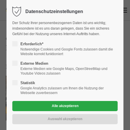
Menu
Datenschutzeinstellungen
Login
Der Schutz Ihrer personenbezogenen Daten ist uns wichtig;
Benutzername
insbesondere ist es uns daran gelegen, dass Sie ein sicheres
Gefühl bei der Nutzung unseres Internet-Auftritts haben.
OPEL
Erforderlich*
Nutzfahrzeug
Modellübersicht
Notwendige Cookies und Google Fonts zulassen damit die
Website korrekt funktioniert
Passwort
Externe Medien
NUTZFAHRZEUG
MODELLE
Externe Medien wie Google Maps, OpenStreetMap und
Youtube Videos zulassen
Statistik
Google Analytics zulassen um Ihnen die Nutzung der
Anmelden
Webseite zuverbessern
Register
|
Lost your password?
Support