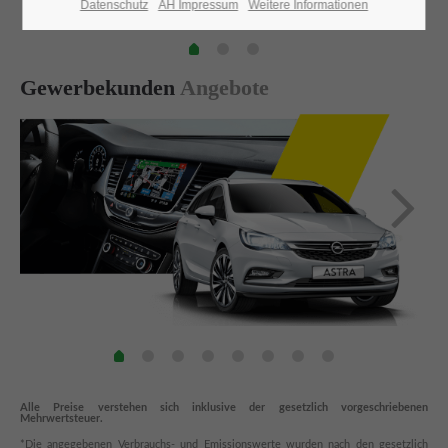
Lorem ipsum dolor sit amet:
Datenschutz
AH Impressum
Weitere Informationen
24h
Gewerbekunden
Angebote
/ 365days
We offer support for our customers
Mon - Fri 8:00am - 5:00pm
(GMT +1)
Adresse
Automobilcenter Kramm GmbH
Hauptstr. 25
13127 Berlin Französisch Buchholz
Haben Sie Fragen?
Alle Preise verstehen sich inklusive der gesetzlich vorgeschriebenen
Mehrwertsteuer.
030 76 76 73 28 0
*Die angegebenen Verbrauchs- und Emissionswerte wurden nach den gesetzlich