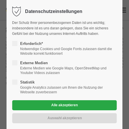
Menu
Datenschutzeinstellungen
Login
Der Schutz Ihrer personenbezogenen Daten ist uns wichtig;
Benutzername
insbesondere ist es uns daran gelegen, dass Sie ein sicheres
Alle Preise verstehen sich inklusive der gesetzlich vorgeschriebenen
Mehrwertsteuer.
Gefühl bei der Nutzung unseres Internet-Auftritts haben.
*Die angegebenen Verbrauchs- und Emissionswerte wurden nach den gesetzlich
vorgeschriebenen Messverfahren ermittelt. Seit dem 1. September 2017 werden
Erforderlich*
bestimmte Neuwagen bereits nach dem weltweit harmonisierten Prüfverfahren für
Personenwagen und leichte Nutzfahrzeuge (Worldwide Harmonized Light Vehicles
Notwendige Cookies und Google Fonts zulassen damit die
Test Procedure, WLTP), einem realistischeren Prüfverfahren zur Messung des
Website korrekt funktioniert
Kraftstoffverbrauchs und der CO2-Emissionen, einzelgenehmigt. Ab dem 1.
Passwort
September 2018 wird der WLTP schrittweise den neuen europäischen Fahrzyklus
(NEFZ) ersetzen. Wegen der realistischeren Prüfbedingungen sind die nach dem
Externe Medien
WLTP gemessenen Kraftstoffverbrauchs- und CO2-Emissionswerte in vielen Fällen
höher als die nach dem NEFZ gemessenen. Dadurch können sich ab 1. September
Externe Medien wie Google Maps, OpenStreetMap und
2018 bei der Fahrzeugbesteuerung entsprechende Änderungen ergeben.
Youtube Videos zulassen
Copyright 2026. All Rights Reserved.
Statistik
Impressum
Datenschutzerklärung
Google Analytics zulassen um Ihnen die Nutzung der
Anmelden
Webseite zuverbessern
Register
|
Lost your password?
Support