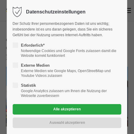
Menu
Datenschutzeinstellungen
Login
Der Schutz Ihrer personenbezogenen Daten ist uns wichtig;
Benutzername
insbesondere ist es uns daran gelegen, dass Sie ein sicheres
Gefühl bei der Nutzung unseres Internet-Auftritts haben.
Opel Autohaus Standort &
Erforderlich*
Öffnungszeiten
Notwendige Cookies und Google Fonts zulassen damit die
Kontakt | OPEL Autohaus Kramm
Website korrekt funktioniert
Passwort
Externe Medien
Externe Medien wie Google Maps, OpenStreetMap und
Youtube Videos zulassen
Statistik
Google Analytics zulassen um Ihnen die Nutzung der
Anmelden
Webseite zuverbessern
Register
|
Lost your password?
Support