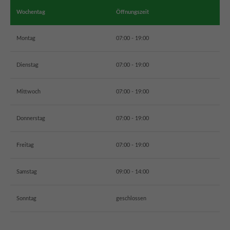
Wochentag
Öffnungszeit
Schreiben Sie eine Mail
info@automobilcenter-kramm.de
Montag
07:00 - 19:00
About us
Dienstag
07:00 - 19:00
Lorem ipsum dolor sit amet, consectetuer adipiscing elit.
Aenean commodo ligula eget dolor. Aenean massa. Cum
Mittwoch
07:00 - 19:00
sociis natoque penatibus et magnis dis parturient
montes, nascetur ridiculus mus. Donec quam felis,
Donnerstag
07:00 - 19:00
ultricies nec.
Freitag
07:00 - 19:00
Samstag
09:00 - 14:00
Sonntag
geschlossen