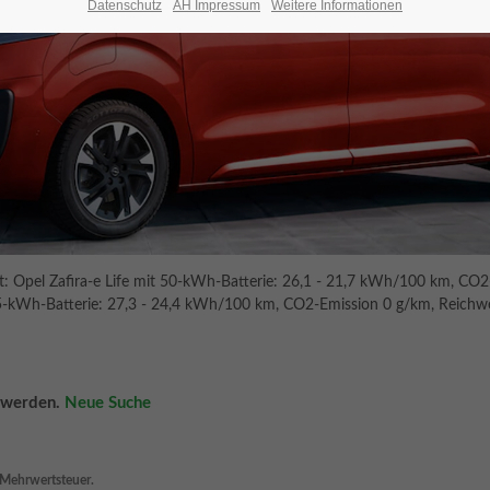
Datenschutz
AH Impressum
Weitere Informationen
el Zafira-e Life mit 50-kWh-Batterie: 26,1 - 21,7 kWh/100 km, CO2-E
 75-kWh-Batterie: 27,3 - 24,4 kWh/100 km, CO2-Emission 0 g/km, Reichweit
n werden.
Neue Suche
n Mehrwertsteuer.