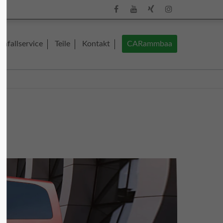
About us
Unfallservice
Teile
Kontakt
CARammbaa
Lorem ipsum dolor sit amet, consectetuer
adipiscing elit.
olz
Aenean commodo ligula eget dolor.
Aenean massa. Cum sociis natoque
penatibus et magnis dis parturient
montes, nascetur ridiculus mus. Donec
quam felis, ultricies nec.
mm.de