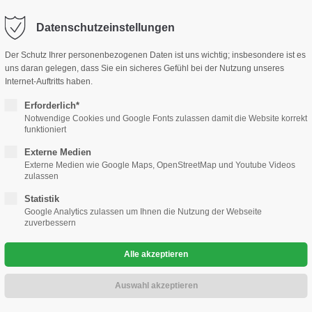
ohaus-kramm.de
Datenschutzeinstellungen
ort
Adresse
Der Schutz Ihrer personenbezogenen Daten ist uns wichtig; insbesondere ist es
lle
Gewerbekunden
Gebrauchtwagen
Werkstatt
uns daran gelegen, dass Sie ein sicheres Gefühl bei der Nutzung unseres
sum dolor sit amet:
Automobilcenter Kramm GmbH
Internet-Auftritts haben.
Hauptstr. 25
Erforderlich*
13127 Berlin Französisch Buchh
Notwendige Cookies und Google Fonts zulassen damit die Website korrekt
4h
funktioniert
/ 365days
Haben Sie Fragen?
Externe Medien
e-volution!
030 76 76 73 28 0
Externe Medien wie Google Maps, OpenStreetMap und Youtube Videos
IFE-E
zulassen
Schreiben Sie eine Mail
Statistik
info@automobilcenter-kra
 support for our customers
Google Analytics zulassen um Ihnen die Nutzung der Webseite
zuverbessern
i 8:00am - 5:00pm