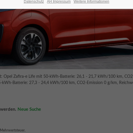
Datenschutz
AH Impressum
Weitere Informationen
el Zafira-e Life mit 50-kWh-Batterie: 26,1 - 21,7 kWh/100 km, CO2-E
 75-kWh-Batterie: 27,3 - 24,4 kWh/100 km, CO2-Emission 0 g/km, Reichweit
n werden.
Neue Suche
n Mehrwertsteuer.