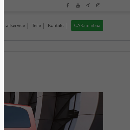
About us
Unfallservice
Teile
Kontakt
CARammbaa
Lorem ipsum dolor sit amet, consectetuer
adipiscing elit.
olz
Aenean commodo ligula eget dolor.
Aenean massa. Cum sociis natoque
penatibus et magnis dis parturient
montes, nascetur ridiculus mus. Donec
quam felis, ultricies nec.
mm.de