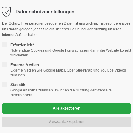
ohaus-kramm.de
Datenschutzeinstellungen
ort
Adresse
Der Schutz Ihrer personenbezogenen Daten ist uns wichtig; insbesondere ist es
lle
Gewerbekunden
Gebrauchtwagen
Werkstatt
uns daran gelegen, dass Sie ein sicheres Gefühl bei der Nutzung unseres
sum dolor sit amet:
Automobilcenter Kramm GmbH
Internet-Auftritts haben.
Hauptstr. 25
Erforderlich*
13127 Berlin Französisch Buchh
Notwendige Cookies und Google Fonts zulassen damit die Website korrekt
4h
funktioniert
/ 365days
Haben Sie Fragen?
Externe Medien
e-volution!
030 76 76 73 28 0
Externe Medien wie Google Maps, OpenStreetMap und Youtube Videos
IFE-E
zulassen
Schreiben Sie eine Mail
Statistik
info@automobilcenter-kra
 support for our customers
Google Analytics zulassen um Ihnen die Nutzung der Webseite
zuverbessern
i 8:00am - 5:00pm