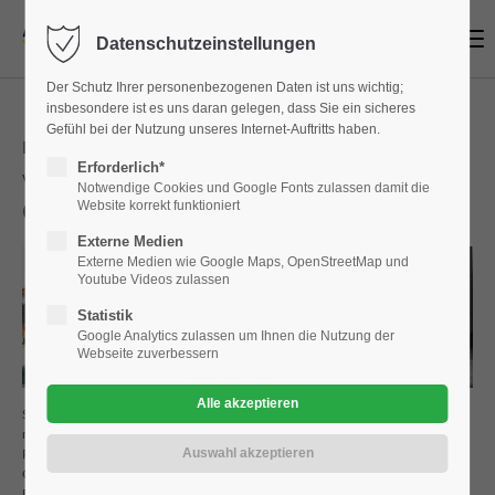
Menu
Datenschutzeinstellungen
Login
Der Schutz Ihrer personenbezogenen Daten ist uns wichtig;
Benutzername
insbesondere ist es uns daran gelegen, dass Sie ein sicheres
Gefühl bei der Nutzung unseres Internet-Auftritts haben.
Der neue Zafira-e Life ist die e-
Erforderlich*
volution!
Notwendige Cookies und Google Fonts zulassen damit die
OPEL ZAFIRA LIFE-E
Website korrekt funktioniert
Passwort
Externe Medien
Externe Medien wie Google Maps, OpenStreetMap und
Youtube Videos zulassen
Statistik
Google Analytics zulassen um Ihnen die Nutzung der
Webseite zuverbessern
Anmelden
Stromverbrauch in kWh/100km gemäß WLTP* kombiniert: Opel Zafira-e Life
Register
|
Lost your password?
mit 50-kWh-Batterie: 26,1 - 21,7 kWh/100 km, CO2-Emission 0 g/km,
Reichweite: 196 - 238 km*, Ladezeit ca. 4 h 45 min (ca. 11 kW, 3-phasig);
Support
Opel Zafira-e Life mit 75-kWh-Batterie: 27,3 - 24,4 kWh/100 km, CO2-
Emission 0 g/km, Reichweite: 285 - 339 km*, Ladezeit ca. 7 h (ca. 11 kW, 3-