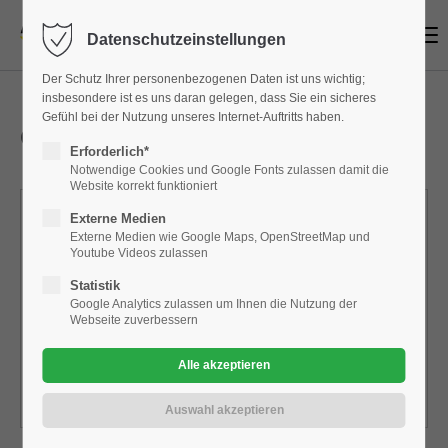
Menu
Datenschutzeinstellungen
Login
Der Schutz Ihrer personenbezogenen Daten ist uns wichtig;
Benutzername
insbesondere ist es uns daran gelegen, dass Sie ein sicheres
Gefühl bei der Nutzung unseres Internet-Auftritts haben.
Opel | Neuwagenbestand
Erforderlich*
Notwendige Cookies und Google Fonts zulassen damit die
Website korrekt funktioniert
Passwort
Externe Medien
Externe Medien wie Google Maps, OpenStreetMap und
Initialisierung des pixelconcept
Youtube Videos zulassen
AUTOMANAGER Marketplace
Statistik
fehlgeschlagen.
Google Analytics zulassen um Ihnen die Nutzung der
Anmelden
Webseite zuverbessern
Nicht autorisiert. Meldung: The required api key in the
request is missing or invalid. Please provide it as query
Register
|
Lost your password?
string parameter named 'apikey'.
Support