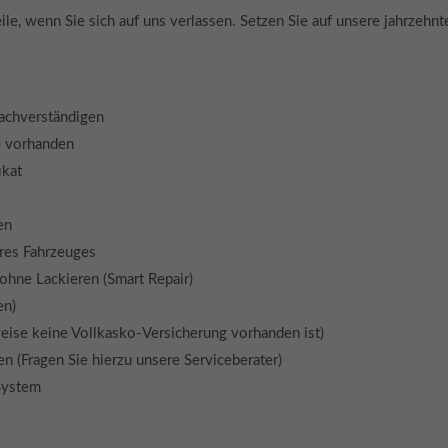
teile, wenn Sie sich auf uns verlassen. Setzen Sie auf unsere jahrze
achverständigen
te vorhanden
ikat
en
hres Fahrzeuges
ohne Lackieren (Smart Repair)
en)
weise keine Vollkasko-Versicherung vorhanden ist)
n (Fragen Sie hierzu unsere Serviceberater)
System