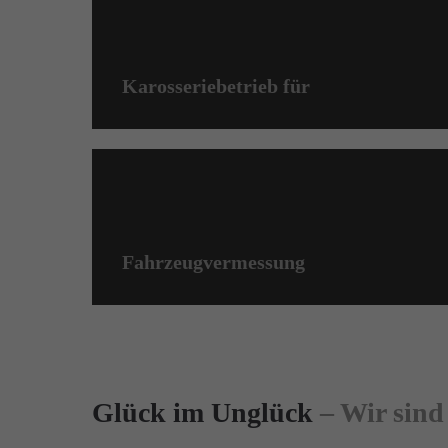
Karosseriebetrieb für
Fahrzeugvermessung
Glück im Unglück
– Wir sind 