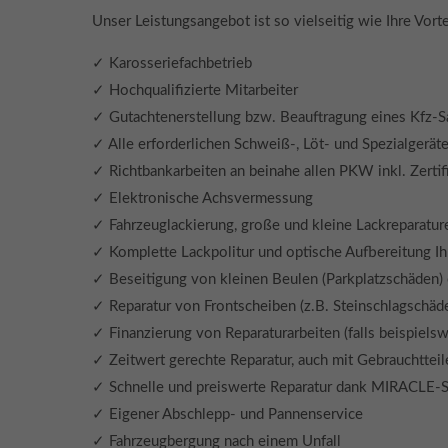
Unser Leistungsangebot ist so vielseitig wie Ihre Vor
✓ Karosseriefachbetrieb
✓ Hochqualifizierte Mitarbeiter
✓ Gutachtenerstellung bzw. Beauftragung eines Kfz-S
✓ Alle erforderlichen Schweiß-, Löt- und Spezialgerä
✓ Richtbankarbeiten an beinahe allen PKW inkl. Zertif
✓ Elektronische Achsvermessung
✓ Fahrzeuglackierung, große und kleine Lackreparatur
✓ Komplette Lackpolitur und optische Aufbereitung I
✓ Beseitigung von kleinen Beulen (Parkplatzschäden) 
✓ Reparatur von Frontscheiben (z.B. Steinschlagschäd
✓ Finanzierung von Reparaturarbeiten (falls beispiels
✓ Zeitwert gerechte Reparatur, auch mit Gebrauchtteile
✓ Schnelle und preiswerte Reparatur dank MIRACLE-
✓ Eigener Abschlepp- und Pannenservice
✓ Fahrzeugbergung nach einem Unfall