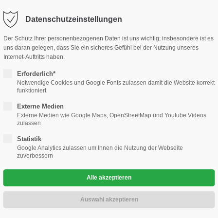
ohaus-kramm.de
Datenschutzeinstellungen
ort
Adresse
Der Schutz Ihrer personenbezogenen Daten ist uns wichtig; insbesondere ist es
le
Gewerbekunden
Gebrauchtwagen
Werkstatt
Un
uns daran gelegen, dass Sie ein sicheres Gefühl bei der Nutzung unseres
sum dolor sit amet:
Automobilcenter Kramm GmbH
Internet-Auftritts haben.
Hauptstr. 25
Erforderlich*
13127 Berlin Französisch Buchh
Notwendige Cookies und Google Fonts zulassen damit die Website korrekt
4h
funktioniert
/ 365days
Haben Sie Fragen?
Externe Medien
030 76 76 73 28 0
Externe Medien wie Google Maps, OpenStreetMap und Youtube Videos
Kramm hilft Ihnen!
zulassen
rieb
Schreiben Sie eine Mail
Statistik
info@automobilcenter-kra
 support for our customers
Google Analytics zulassen um Ihnen die Nutzung der Webseite
zuverbessern
ri 8:00am - 5:00pm
(GMT +1)