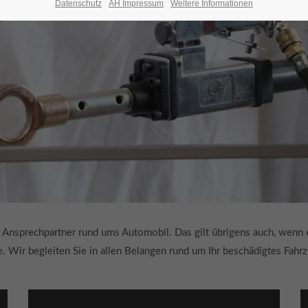
Datenschutz
AH Impressum
Weitere Informationen
Ansprechpartner rund ums Automobil. Das gilt übrigens auch, wenn es e
 Wir begleiten Sie in allen Belangen rund um Ihr beschädigtes Fahrz