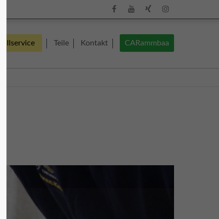
About us
fallservice
Teile
Kontakt
CARammbaa
Lorem ipsum dolor sit amet, consectetuer
adipiscing elit.
olz
Aenean commodo ligula eget dolor.
Aenean massa. Cum sociis natoque
penatibus et magnis dis parturient
montes, nascetur ridiculus mus. Donec
quam felis, ultricies nec.
mm.de