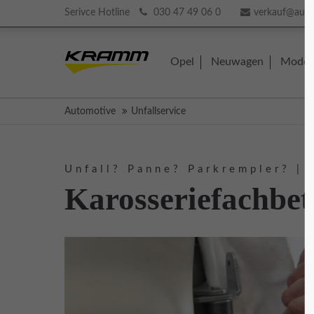
Serivce Hotline
030 47 49 06 0
verkauf@aut
Login
Supp
Opel
Neuwagen
Model
Benutzername
Lorem ip
Automotive
Unfallservice
2
Passwort
Unfall? Panne? Parkrempler? | 
Karosseriefachbet
We offer
Anmelden
Mon - F
Register
|
Lost your password?