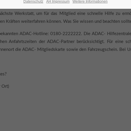
Datenschutz
AH Impressum
Weitere Informationen
schulungen teil und können so die aktuellen Pannenprobleme unko
 nächste Werkstatt, um für das Mitglied eine schnelle Hilfe zu erm
en Kräften weiterfahren können. Was Sie wissen und beachten sollte
r bekannten ADAC-Hotline: 0180-2222222. Die ADAC- Hilfezentrale
chen Anfahrtszeiten der ADAC-Partner berücksichtigt. Für eine s
enort die ADAC- Mitgliedskarte sowie den Fahrzeugschein. Bei Unfäl
tes?
 Ort)