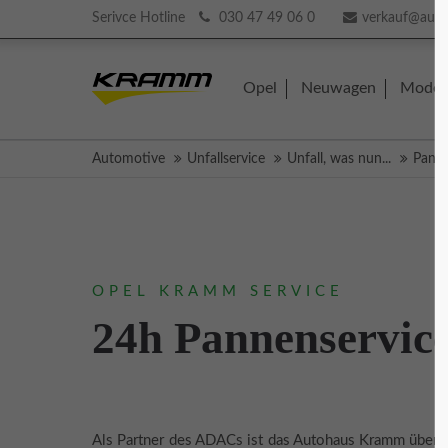
Serivce Hotline
030 47 49 06 0
verkauf@aut
Login
Supp
Opel
Neuwagen
Model
Benutzername
Lorem ip
Automotive
Unfallservice
Unfall, was nun...
Panne
2
Passwort
OPEL KRAMM SERVICE
We offer
24h Pannenservic
Anmelden
Mon - F
Register
|
Lost your password?
Als Partner des ADACs ist das Autohaus Kramm über 