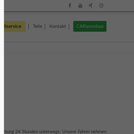
About us
fallservice
Teile
Kontakt
CARammbaa
Lorem ipsum dolor sit amet, consectetuer
adipiscing elit.
olz
Aenean commodo ligula eget dolor.
Aenean massa. Cum sociis natoque
penatibus et magnis dis parturient
montes, nascetur ridiculus mus. Donec
quam felis, ultricies nec.
mm.de
Umgebung 24 Stunden unterwegs. Unsere Fahrer nehmen