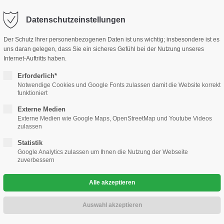
ohaus-kramm.de
Datenschutzeinstellungen
ort
Adresse
Der Schutz Ihrer personenbezogenen Daten ist uns wichtig; insbesondere ist es
le
Gewerbekunden
Gebrauchtwagen
Werkstatt
Un
uns daran gelegen, dass Sie ein sicheres Gefühl bei der Nutzung unseres
sum dolor sit amet:
Automobilcenter Kramm GmbH
Internet-Auftritts haben.
Hauptstr. 25
Erforderlich*
13127 Berlin Französisch Buchh
nservice
Notwendige Cookies und Google Fonts zulassen damit die Website korrekt
4h
funktioniert
/ 365days
Haben Sie Fragen?
Externe Medien
030 76 76 73 28 0
Externe Medien wie Google Maps, OpenStreetMap und Youtube Videos
zulassen
Schreiben Sie eine Mail
Statistik
info@automobilcenter-kra
 support for our customers
Google Analytics zulassen um Ihnen die Nutzung der Webseite
e
zuverbessern
ri 8:00am - 5:00pm
(GMT +1)
12 Jahren als Straßendienstunternehmen in Berlin und nördlicher 