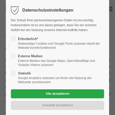
Menu
Datenschutzeinstellungen
Login
Der Schutz Ihrer personenbezogenen Daten ist uns wichtig;
Benutzername
insbesondere ist es uns daran gelegen, dass Sie ein sicheres
Gefühl bei der Nutzung unseres Internet-Auftritts haben.
ADAC Clubmobilstation in Berlin
Erforderlich*
Notwendige Cookies und Google Fonts zulassen damit die
Website korrekt funktioniert
Für Mitglieder und Nichtmitglieder
Passwort
Externe Medien
Clubmobile verschiedener Marken stehen zur Anmietung bei
Externe Medien wie Google Maps, OpenStreetMap und
Youtube Videos zulassen
uns im Haus bereit. In unserer ADAC-Clubmobilstation
Statistik
können Mitglieder aber auch Nichtmitglieder Clubmobile
Google Analytics zulassen um Ihnen die Nutzung der
Anmelden
verschiedener Marken anmieten. Die Mietfahrzeuge sind
Webseite zuverbessern
meist nicht älter als 1 Jahr und PKWs der Mittelklasse, d.h.
mindestens 5 Sitzer mit ausreichendem Kofferraum, sie sind
Register
|
Lost your password?
also hervorragend für Urlaubsfahrten geeignet.
Support
ADAC Mitglieder können die Clubmobile innerhalb der