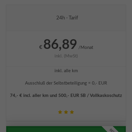
Schreiben Sie eine Mail
info@automobilcenter-kramm.de
24h - Tarif
About us
86,89
Lorem ipsum dolor sit amet, consectetuer adipiscing elit.
€
/Monat
Aenean commodo ligula eget dolor. Aenean massa. Cum
inkl. (MwSt)
sociis natoque penatibus et magnis dis parturient
montes, nascetur ridiculus mus. Donec quam felis,
ultricies nec.
inkl. alle km
Ausschluß der Selbstbeteiligung = 0,- EUR
74,- € incl. aller km und 500,- EUR SB / Vollkaskoschutz