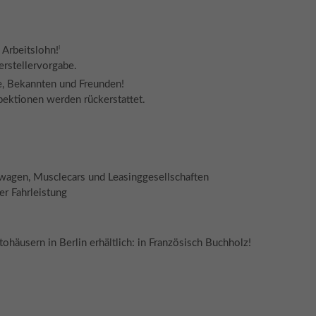
I
 Arbeitslohn!
erstellervorgabe.
e, Bekannten und Freunden!
spektionen werden rückerstattet.
twagen, Musclecars und Leasinggesellschaften
er Fahrleistung
ohäusern in Berlin erhältlich: in Französisch Buchholz!