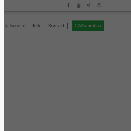
About us
Unfallservice
Teile
Kontakt
CARammbaa
Lorem ipsum dolor sit amet, consectetuer
adipiscing elit.
olz
Aenean commodo ligula eget dolor.
Aenean massa. Cum sociis natoque
penatibus et magnis dis parturient
montes, nascetur ridiculus mus. Donec
quam felis, ultricies nec.
mm.de