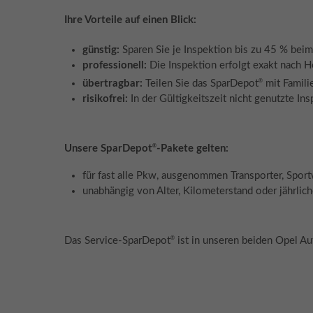
Ihre Vorteile auf einen Blick:
günstig:
Sparen Sie je Inspektion bis zu 45 % beim
professionell:
Die Inspektion erfolgt exakt nach H
®
übertragbar:
Teilen Sie das SparDepot
mit Famili
risikofrei:
In der Gültigkeitszeit nicht genutzte In
®
Unsere SparDepot
-Pakete gelten:
für fast alle Pkw, ausgenommen Transporter, Spor
unabhängig von Alter, Kilometerstand oder jährlich
®
Das Service-SparDepot
ist in unseren beiden Opel Aut