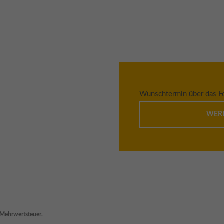
Wunschtermin über das Fo
WER
n Mehrwertsteuer.