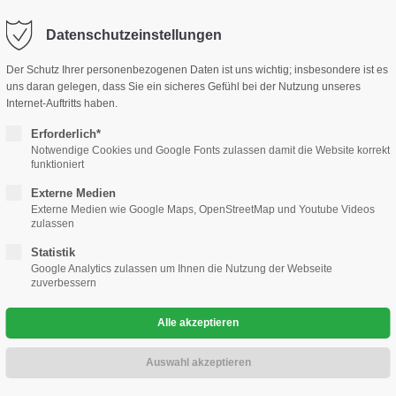
ohaus-kramm.de
Datenschutzeinstellungen
ort
Adresse
Der Schutz Ihrer personenbezogenen Daten ist uns wichtig; insbesondere ist es
le
Gewerbekunden
Gebrauchtwagen
Werkstatt
uns daran gelegen, dass Sie ein sicheres Gefühl bei der Nutzung unseres
sum dolor sit amet:
Automobilcenter Kramm GmbH
Internet-Auftritts haben.
Hauptstr. 25
Erforderlich*
13127 Berlin Französisch Buchh
Notwendige Cookies und Google Fonts zulassen damit die Website korrekt
4h
funktioniert
/ 365days
Haben Sie Fragen?
Externe Medien
030 76 76 73 28 0
Externe Medien wie Google Maps, OpenStreetMap und Youtube Videos
zulassen
Schreiben Sie eine Mail
Statistik
info@automobilcenter-kra
 support for our customers
Google Analytics zulassen um Ihnen die Nutzung der Webseite
epot
zuverbessern
ri 8:00am - 5:00pm
(GMT +1)
 supergünstigen Paketpreis – bequem, sicher, risikofrei!