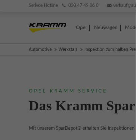
Serivce Hotline
030 47 49 06 0
verkauf@aut
Login
Supp
Opel
Neuwagen
Model
Benutzername
Lorem ip
Automotive
Werkstatt
Inspektion zum halben Preis
2
Passwort
OPEL KRAMM SERVICE
We offer
Das Kramm Spard
Anmelden
Mon - F
Register
|
Lost your password?
Mit unserem SparDepot® erhalten Sie Inspektionen zum