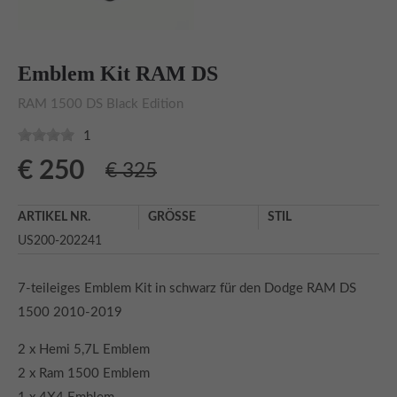
Schreiben Sie eine Mail
info@automobilcenter-kramm.de
Emblem Kit RAM DS
About us
RAM 1500 DS Black Edition
Lorem ipsum dolor sit amet, consectetuer adipiscing elit.
1
Aenean commodo ligula eget dolor. Aenean massa. Cum
€
250
€ 325
sociis natoque penatibus et magnis dis parturient
montes, nascetur ridiculus mus. Donec quam felis,
ultricies nec.
ARTIKEL NR.
GRÖSSE
STIL
US200-202241
7-teileiges Emblem Kit in schwarz für den Dodge RAM DS
1500 2010-2019
2 x Hemi 5,7L Emblem
2 x Ram 1500 Emblem