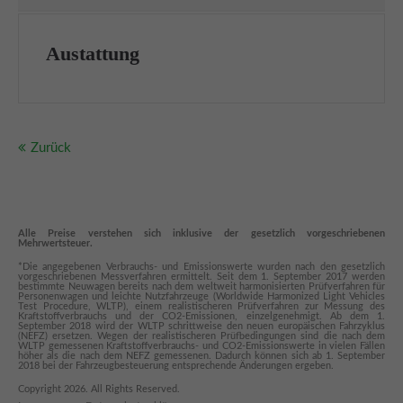
Austattung
Zurück
Alle Preise verstehen sich inklusive der gesetzlich vorgeschriebenen
Mehrwertsteuer.
*Die angegebenen Verbrauchs- und Emissionswerte wurden nach den gesetzlich
vorgeschriebenen Messverfahren ermittelt. Seit dem 1. September 2017 werden
bestimmte Neuwagen bereits nach dem weltweit harmonisierten Prüfverfahren für
Personenwagen und leichte Nutzfahrzeuge (Worldwide Harmonized Light Vehicles
Test Procedure, WLTP), einem realistischeren Prüfverfahren zur Messung des
Kraftstoffverbrauchs und der CO2-Emissionen, einzelgenehmigt. Ab dem 1.
September 2018 wird der WLTP schrittweise den neuen europäischen Fahrzyklus
(NEFZ) ersetzen. Wegen der realistischeren Prüfbedingungen sind die nach dem
WLTP gemessenen Kraftstoffverbrauchs- und CO2-Emissionswerte in vielen Fällen
höher als die nach dem NEFZ gemessenen. Dadurch können sich ab 1. September
2018 bei der Fahrzeugbesteuerung entsprechende Änderungen ergeben.
Copyright 2026. All Rights Reserved.