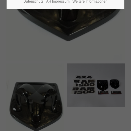
Lorem ipsum dolor sit amet:
Datenschutz
AH Impressum
Weitere Informationen
24h
/ 365days
We offer support for our customers
Mon - Fri 8:00am - 5:00pm
(GMT +1)
Adresse
Automobilcenter Kramm GmbH
Hauptstr. 25
13127 Berlin Französisch Buchholz
Haben Sie Fragen?
030 76 76 73 28 0