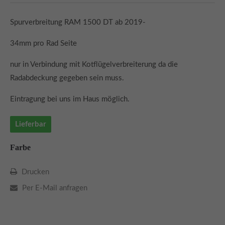
Schreiben Sie eine Mail
Spurverbreitung RAM 1500 DT ab 2019-
info@automobilcenter-kramm.de
34mm pro Rad Seite
About us
nur in Verbindung mit Kotflügelverbreiterung da die
Lorem ipsum dolor sit amet, consectetuer adipiscing elit.
Radabdeckung gegeben sein muss.
Aenean commodo ligula eget dolor. Aenean massa. Cum
sociis natoque penatibus et magnis dis parturient
Eintragung bei uns im Haus möglich.
montes, nascetur ridiculus mus. Donec quam felis,
ultricies nec.
Lieferbar
Farbe
Drucken
Per E-Mail anfragen