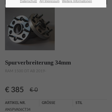
Lorem ipsum dolor sit amet:
Datenschutz
AH Impressum
Weitere Informationen
24h
/ 365days
We offer support for our customers
Mon - Fri 8:00am - 5:00pm
(GMT +1)
Spurverbreiterung 34mm
Adresse
RAM 1500 DT AB 2019-
Automobilcenter Kramm GmbH
Hauptstr. 25
13127 Berlin Französisch Buchholz
€
385
€ 0
Haben Sie Fragen?
ARTIKEL NR.
GRÖSSE
STIL
030 76 76 73 28 0
ANSPVA06CT34