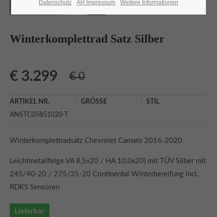
Lorem ipsum dolor sit amet:
Datenschutz
AH Impressum
Weitere Informationen
Winterkomplettrad Satz Silber
24h
/ 365days
€
3.299
€ 0
We offer support for our customers
ARTIKEL NR.
GRÖSSE
STIL
Mon - Fri 8:00am - 5:00pm
(GMT +1)
ANSTC05851020-T
Adresse
Winterkomplettradsatz Chevrolet Camaro 2016-2020
Automobilcenter Kramm GmbH
Hauptstr. 25
Leichtmetallfelge VA 8,5x20 / HA 10,0x20) mit TÜV Silber mit
13127 Berlin Französisch Buchholz
245/40-20 / 275/35-20 Continental Winterbereifung incl.
RDKS Sensoren
Haben Sie Fragen?
030 76 76 73 28 0
Lieferbar